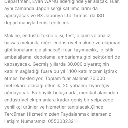
Departmanı, Evan WANG liderliğinde yer alacak. Fuar,
aynı zamanda Japon sergi katılımcılarını da
ağırlayacak ve RX Japonya Ltd. firması da ISG
departmanıyla temsil edilecek.
Makine, endüstri teknolojisi, test, ölçüm ve analiz,
hassas mekanik, diğer endüstriyel makine ve ekipman
gibi konuların ele alınacağı fuar, taşımacılık, lojistik,
ambalajlama, depolama, ambarlama gibi sektörleri de
kapsayacak. Geçmiş yıllarda 30.000 ziyaretçinin
katılım sağladığı fuara bu yıl 1.100 katılımcının iştirak
etmesi bekleniyor. Toplam fuar alanının 70.000
metrekare olacağı etkinlik, 20 yabancı ziyaretçiyi
ağırlayacak. Bu büyük buluşmada, medikal alanından
endüstriyel ekipmanlara kadar geniş bir yelpazede
yenilikçi ürünler ve hizmetler tanıtılacak.Çince
Tercüman Hizmetimizden Faydalanmak İsterseniz
İletişim Numaramız: 05530323211