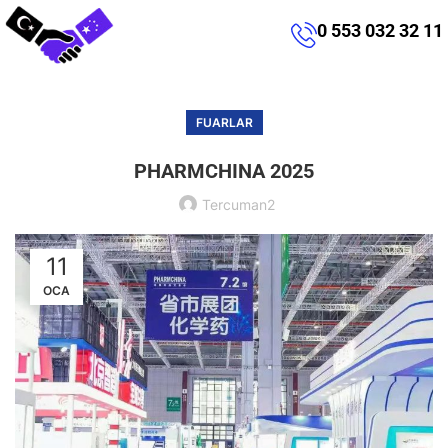
0 553 032 32 11
FUARLAR
PHARMCHINA 2025
Tercuman2
11
OCA