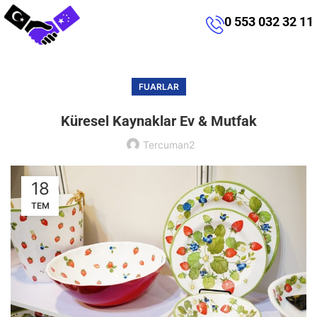
0 553 032 32 11
FUARLAR
Küresel Kaynaklar Ev & Mutfak
Tercuman2
18
TEM