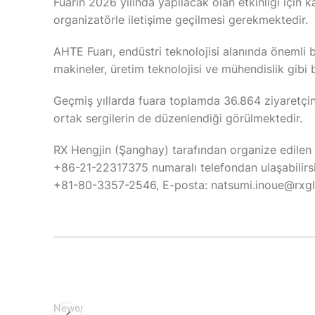
Fuarın 2026 yılında yapılacak olan etkinliği için kat
organizatörle iletişime geçilmesi gerekmektedir.
AHTE Fuarı, endüstri teknolojisi alanında önemli b
makineler, üretim teknolojisi ve mühendislik gibi 
Geçmiş yıllarda fuara toplamda 36.864 ziyaretçinin
ortak sergilerin de düzenlendiği görülmektedir.
RX Hengjin (Şanghay) tarafından organize edilen
+86-21-22317375 numaralı telefondan ulaşabilirsiniz
+81-80-3357-2546, E-posta: natsumi.inoue@rxgl
Newer