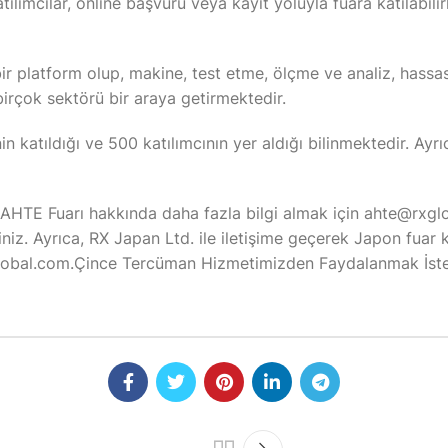
ılımcılar, online başvuru veya kayıt yoluyla fuara katılabilirle
ir platform olup, makine, test etme, ölçme ve analiz, hassas
birçok sektörü bir araya getirmektedir.
 katıldığı ve 500 katılımcının yer aldığı bilinmektedir. Ayr
 AHTE Fuarı hakkında daha fazla bilgi almak için ahte@rxgl
. Ayrıca, RX Japan Ltd. ile iletişime geçerek Japon fuar katı
obal.com.Çince Tercüman Hizmetimizden Faydalanmak İste