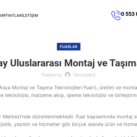
0 553 
AR
FIYATLAR
İLETIŞIM
FUARLAR
 Uluslararası Montaj ve Taşıma 
Posted by
Tercuman2
Asya Montaj ve Taşıma Teknolojileri Fuarı), üretim ve mon
me teknolojisi, malzeme akışı, işleme teknolojisi ve birleştirm
r Merkezi’nde düzenlenmektedir. Fuar kapsamında montaj sist
lojistik, yazılım ve hizmetler gibi birçok alanda ürün ve hizm