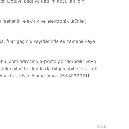
r. Detaylı bilgi ve katılım koşulları için
 mekanik, elektrik ve elektronik ürünler,
ıca, fuar geçmiş kayıtlarında eş zamanlı veya
obal.com adresine e-posta gönderebilir veya
lımcıları hakkında da bilgi alabilirsiniz. Tel:
rseniz İletişim Numaramız: 05530323211
Older