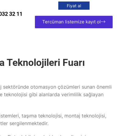
Fiyat al
032 32 11
Tercüman listemize kayıt ol
Teknolojileri Fuarı
taj sektöründe otomasyon çözümleri sunan önemli
e teknolojisi gibi alanlarda verimlilik sağlayan
emleri, taşıma teknolojisi, montaj teknolojisi,
etler sergilenmektedir.