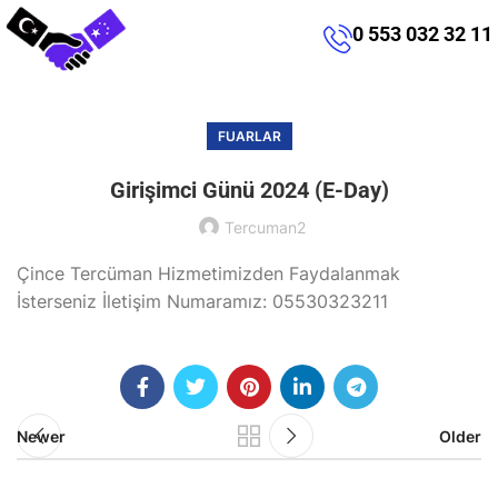
0 553 032 32 11
FUARLAR
Girişimci Günü 2024 (E-Day)
Tercuman2
Çince Tercüman Hizmetimizden Faydalanmak
İsterseniz İletişim Numaramız: 05530323211
Newer
Older