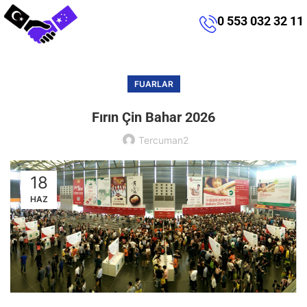
0 553 032 32 11
FUARLAR
Fırın Çin Bahar 2026
Tercuman2
18
HAZ