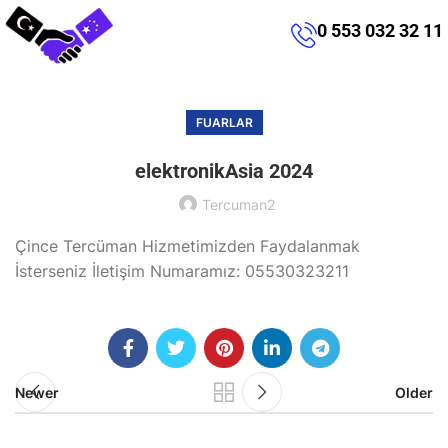
0 553 032 32 11
FUARLAR
elektronikAsia 2024
Tercuman2
Çince Tercüman Hizmetimizden Faydalanmak
İsterseniz İletişim Numaramız: 05530323211
Newer
Older