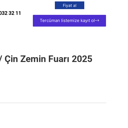
Fiyat al
032 32 11
Tercüman listemize kayıt ol
Çin Zemin Fuarı 2025