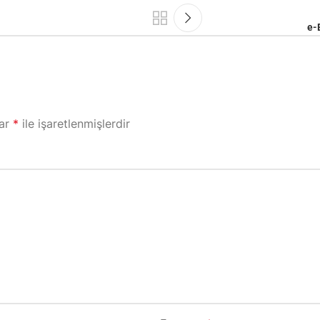
e-
lar
*
ile işaretlenmişlerdir