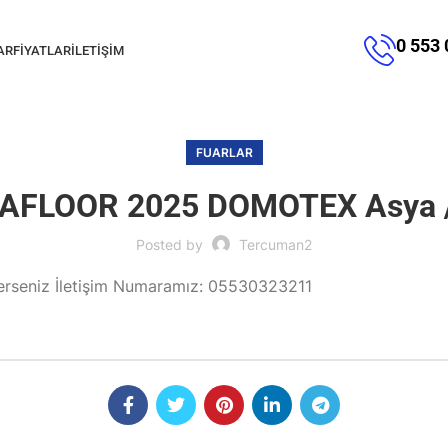
0 553 
AR
FIYATLAR
İLETIŞIM
FUARLAR
AFLOOR 2025 DOMOTEX Asya / 
Posted by
Tercuman2
rseniz İletişim Numaramız: 05530323211