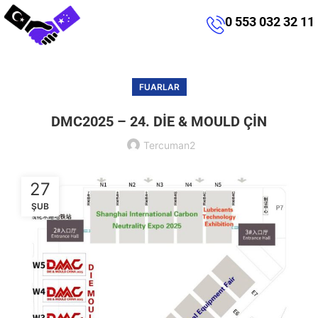
0 553 032 32 11
FUARLAR
DMC2025 – 24. DİE & MOULD ÇİN
Tercuman2
27
ŞUB