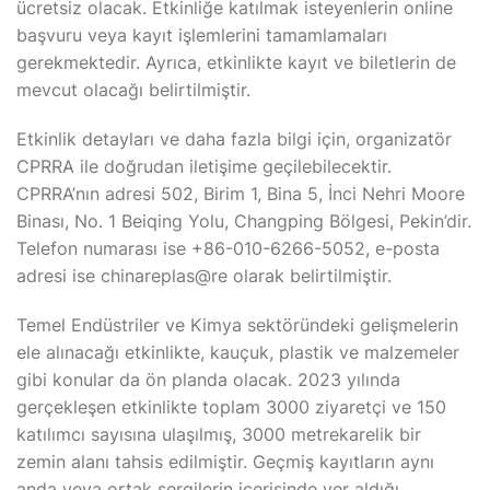
ücretsiz olacak. Etkinliğe katılmak isteyenlerin online
başvuru veya kayıt işlemlerini tamamlamaları
gerekmektedir. Ayrıca, etkinlikte kayıt ve biletlerin de
mevcut olacağı belirtilmiştir.
Etkinlik detayları ve daha fazla bilgi için, organizatör
CPRRA ile doğrudan iletişime geçilebilecektir.
CPRRA’nın adresi 502, Birim 1, Bina 5, İnci Nehri Moore
Binası, No. 1 Beiqing Yolu, Changping Bölgesi, Pekin’dir.
Telefon numarası ise +86-010-6266-5052, e-posta
adresi ise chinareplas@re olarak belirtilmiştir.
Temel Endüstriler ve Kimya sektöründeki gelişmelerin
ele alınacağı etkinlikte, kauçuk, plastik ve malzemeler
gibi konular da ön planda olacak. 2023 yılında
gerçekleşen etkinlikte toplam 3000 ziyaretçi ve 150
katılımcı sayısına ulaşılmış, 3000 metrekarelik bir
zemin alanı tahsis edilmiştir. Geçmiş kayıtların aynı
anda veya ortak sergilerin içerisinde yer aldığı